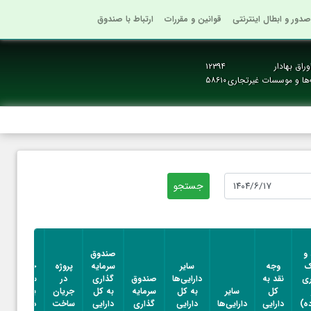
صدور و ابطال اینترنتی
قوانین و مقررات
ارتباط با صندوق
راق بهادار
۱۲۳۹۴
‌ها و موسسات غیرتجاری
۵۸۶۱۰
پروژه
 و
صندوق
در
ک
وجه
سایر
سرمایه
پروژه
جریان
ری
نقد به
دارایی‌ها
صندوق
گذاری
در
ساخت
کل
سایر
به کل
سرمایه
به کل
جریان
به کل
ه)
دارایی
دارایی‌ها
دارایی
گذاری
دارایی
ساخت
دارایی