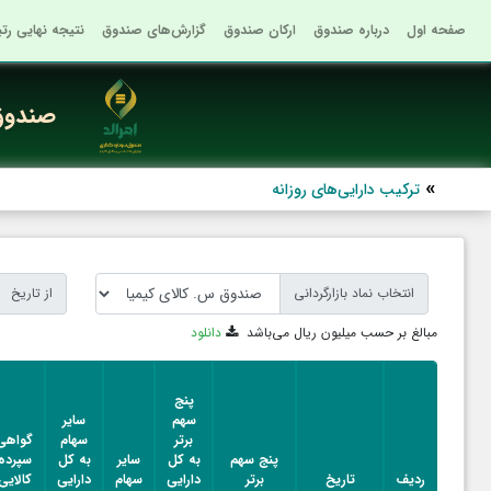
صفحه اول
درباره صندوق
ارکان صندوق
گزارش‌های صندوق
نتیجه نهایی رت
صندوق 
ترکیب دارایی‌های روزانه
انتخاب نماد بازارگردانی
از تاریخ
مبالغ بر حسب میلیون ریال می‌باشد
دانلود
پنج
سهم
سایر
برتر
سهام
گواهی
پنج سهم
به کل
سایر
به کل
سپرده
ردیف
تاریخ
برتر
دارایی
سهام
دارایی
کالایی