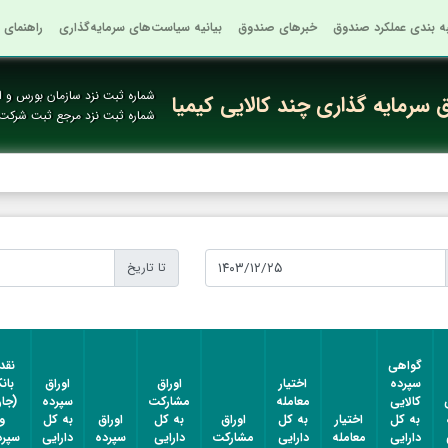
به بندی عملکرد صندوق
خبرهای صندوق
بیانیه سیاست‌های سرمایه‌گذاری
راهنمای 
شماره ثبت نزد سازمان بورس و او
سرمایه گذاری چند کالایی کیمیا
شماره ثبت نزد مرجع ثبت شرکت
تا تاریخ
گواهی
نقد
سپرده
اختیار
اوراق
اوراق
بان
کالایی
معامله
مشارکت
سپرده
(جا
به کل
اختیار
به کل
اوراق
به کل
اوراق
به کل
و
دارایی
معامله
دارایی
مشارکت
دارایی
سپرده
دارایی
سپرد