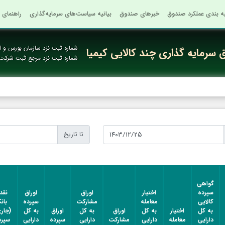
به بندی عملکرد صندوق
خبرهای صندوق
بیانیه سیاست‌های سرمایه‌گذاری
راهنمای 
شماره ثبت نزد سازمان بورس و او
سرمایه گذاری چند کالایی کیمیا
شماره ثبت نزد مرجع ثبت شرکت
تا تاریخ
گواهی
سپرده
اختیار
اوراق
اوراق
نقد
کالایی
معامله
مشارکت
سپرده
بان
به کل
اختیار
به کل
اوراق
به کل
اوراق
به کل
(جار
دارایی
معامله
دارایی
مشارکت
دارایی
سپرده
دارایی
سپرد