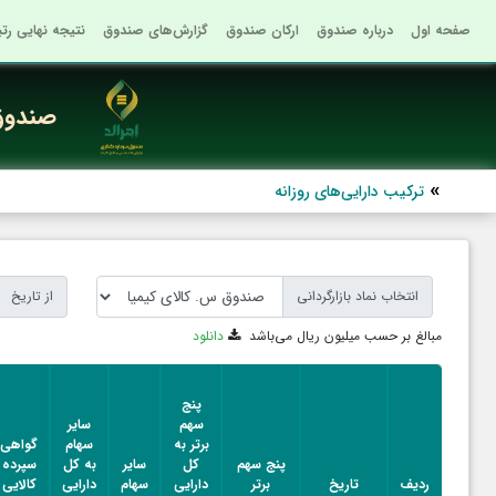
صفحه اول
درباره صندوق
ارکان صندوق
گزارش‌های صندوق
نتیجه نهایی رت
صندوق 
ترکیب دارایی‌های روزانه
انتخاب نماد بازارگردانی
از تاریخ
مبالغ بر حسب میلیون ریال می‌باشد
دانلود
پنج
سهم
سایر
برتر به
سهام
گواهی
پنج سهم
کل
سایر
به کل
سپرده
ردیف
تاریخ
برتر
دارایی
سهام
دارایی
کالایی