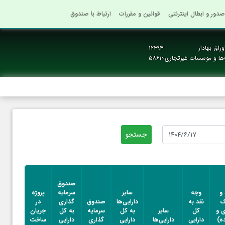
صدور و ابطال اینترنتی
قوانین و مقررات
ارتباط با صندوق
راق بهادار
۱۲۳۹۴
‌ها و موسسات غیرتجاری
۵۸۶۱۰
پروژه
صندوق
در
 و
وجه
سایر
سرمایه
پروژه
جریان
ک
نقد به
دارایی‌ها
صندوق
گذاری
در
ساخت
ی و
کل
سایر
به کل
سرمایه
به کل
جریان
به کل
ه)
دارایی
دارایی‌ها
دارایی
گذاری
دارایی
ساخت
دارایی